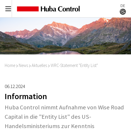
DE
C
A
Home
News
Aktuelles
WRC-Statement "Entity List"
I
I
I
06.12.2024
Information
Huba Control nimmt Aufnahme von Wise Road
Capital in die "Entity List" des US-
Handelsministeriums zur Kenntnis