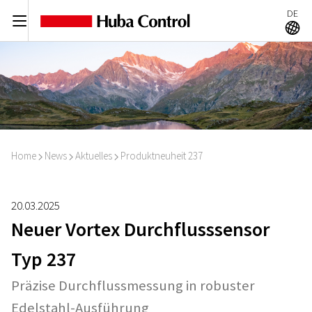
DE
C
A
Home
News
Aktuelles
Produktneuheit 237
I
I
I
20.03.2025
Neuer Vortex Durchflusssensor
Typ 237
Präzise Durchflussmessung in robuster
Edelstahl-Ausführung