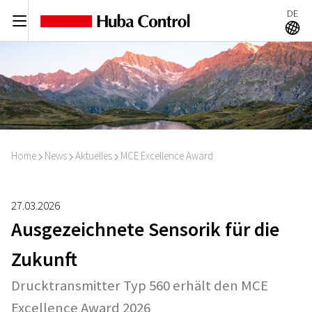
DE
C
A
Home
News
Aktuelles
MCE Excellence Award
I
I
I
27.03.2026
Ausgezeichnete Sensorik für die
Zukunft
Drucktransmitter Typ 560 erhält den MCE
Excellence Award 2026