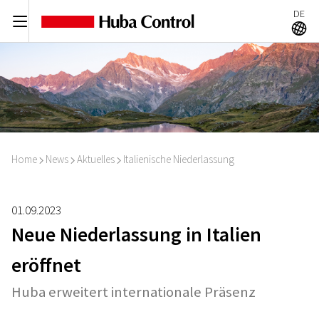
DE
C
A
Home
News
Aktuelles
Italienische Niederlassung
I
I
I
01.09.2023
Neue Niederlassung in Italien
eröffnet
Huba erweitert internationale Präsenz