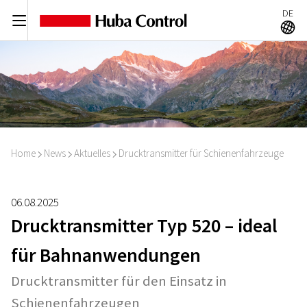
DE
C
A
Home
News
Aktuelles
Drucktransmitter für Schienenfahrzeuge
I
I
I
06.08.2025
Drucktransmitter Typ 520 – ideal
für Bahnanwendungen
Drucktransmitter für den Einsatz in
Schienenfahrzeugen