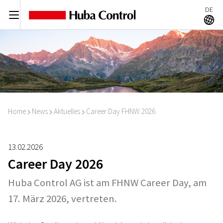
DE
C
A
Home
News
Aktuelles
Career Day FHNW 2026
I
I
I
13.02.2026
Career Day 2026
Huba Control AG ist am FHNW Career Day, am
17. März 2026, vertreten.