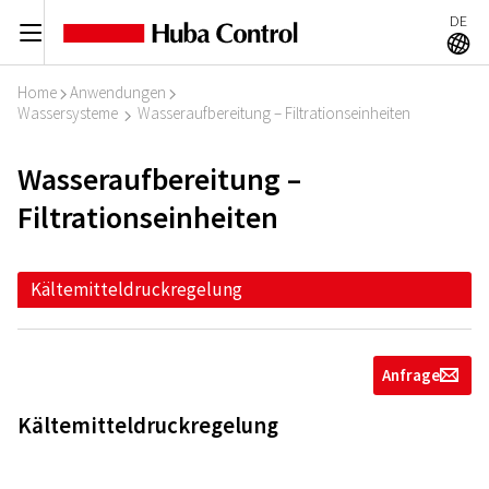
DE
C
A
Home
Anwendungen
I
I
Wassersysteme
Wasseraufbereitung – Filtrationseinheiten
I
Wasseraufbereitung –
Filtrationseinheiten
Kältemitteldruckregelung
Anfrage
g
Kältemitteldruckregelung