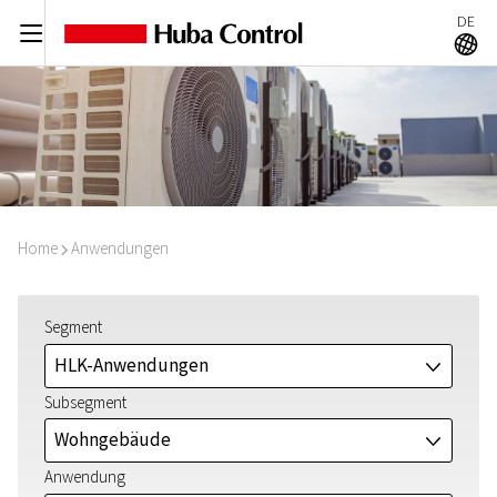
DE
C
A
Home
Anwendungen
I
Segment
HLK-Anwendungen
J
Subsegment
Wohngebäude
J
Anwendung