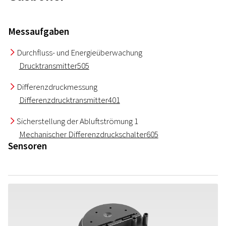
Messaufgaben
Durchfluss- und Energieüberwachung
I
Drucktransmitter
505
Differenzdruckmessung
I
Differenzdrucktransmitter
401
Sicherstellung der Abluftströmung 1
I
Mechanischer Differenzdruckschalter
605
Sensoren