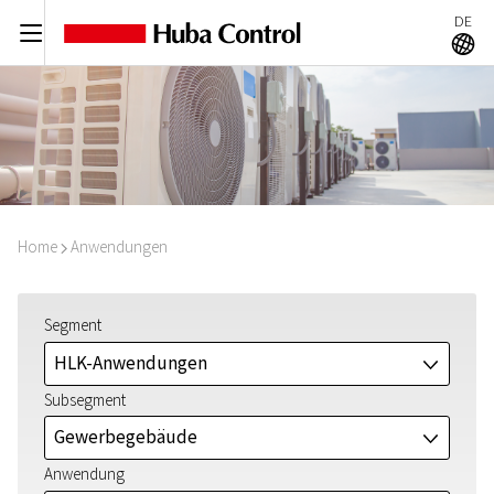
DE
C
A
Home
Anwendungen
I
Segment
HLK-Anwendungen
J
Subsegment
Gewerbegebäude
J
Anwendung