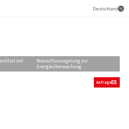
A
Deutschland
emittel mit
Wasserflussregelung zur
Energieüberwachung
Anfrage
g