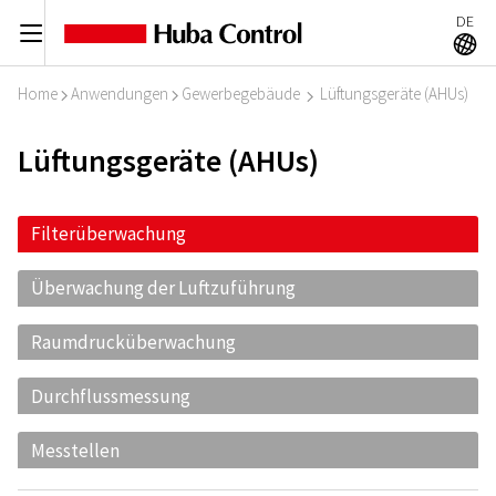
DE
C
A
Home
Anwendungen
Gewerbegebäude
Lüftungsgeräte (AHUs)
I
I
I
Lüftungsgeräte (AHUs)
Filterüberwachung
Überwachung der Luftzuführung
Raumdrucküberwachung
Durchflussmessung
Messtellen