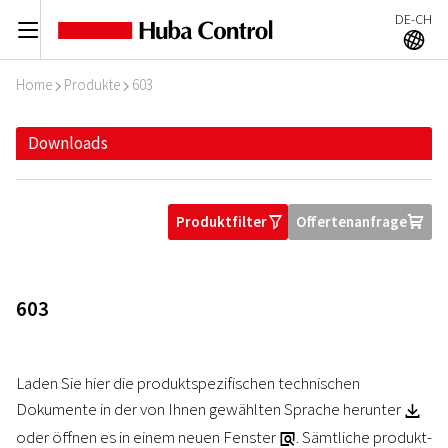
DE-CH
C
A
Home
Produkte
603
I
I
Downloads
Produktfilter
Offertenanfrage
O
U
603
Laden Sie hier die produktspezifischen technischen
Dokumente in der von Ihnen gewählten Sprache herunter
Z
oder öffnen es in einem neuen Fenster
. Sämtliche produkt-
a